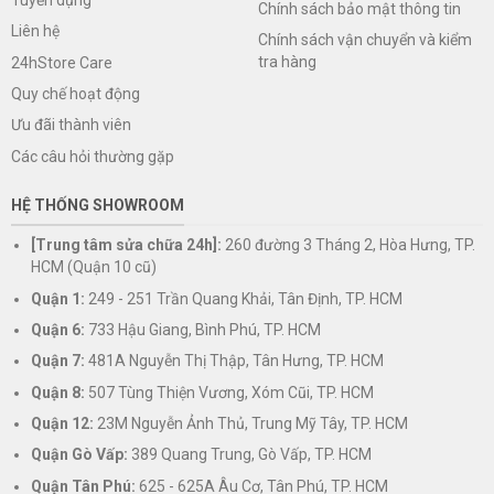
Chính sách bảo mật thông tin
Liên hệ
Chính sách vận chuyển và kiểm
tra hàng
24hStore Care
Quy chế hoạt động
Ưu đãi thành viên
Các câu hỏi thường gặp
HỆ THỐNG SHOWROOM
[Trung tâm sửa chữa 24h]:
260 đường 3 Tháng 2, Hòa Hưng, TP.
HCM (Quận 10 cũ)
Quận 1:
249 - 251 Trần Quang Khải, Tân Định, TP. HCM
Quận 6:
733 Hậu Giang, Bình Phú, TP. HCM
Quận 7:
481A Nguyễn Thị Thập, Tân Hưng, TP. HCM
Quận 8:
507 Tùng Thiện Vương, Xóm Cũi, TP. HCM
Quận 12:
23M Nguyễn Ảnh Thủ, Trung Mỹ Tây, TP. HCM
Quận Gò Vấp:
389 Quang Trung, Gò Vấp, TP. HCM
Quận Tân Phú:
625 - 625A Âu Cơ, Tân Phú, TP. HCM