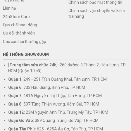
Chính sách bảo mật thông tin
Liên hệ
Chính sách vận chuyển và kiểm
tra hàng
24hStore Care
Quy chế hoạt động
Ưu đãi thành viên
Các câu hỏi thường gặp
HỆ THỐNG SHOWROOM
[Trung tâm sửa chữa 24h]:
260 đường 3 Tháng 2, Hòa Hưng, TP.
HCM (Quận 10 cũ)
Quận 1:
249 - 251 Trần Quang Khải, Tân Định, TP. HCM
Quận 6:
733 Hậu Giang, Bình Phú, TP. HCM
Quận 7:
481A Nguyễn Thị Thập, Tân Hưng, TP. HCM
Quận 8:
507 Tùng Thiện Vương, Xóm Cũi, TP. HCM
Quận 12:
23M Nguyễn Ảnh Thủ, Trung Mỹ Tây, TP. HCM
Quận Gò Vấp:
389 Quang Trung, Gò Vấp, TP. HCM
Quận Tân Phú:
625 - 625A Âu Cơ, Tân Phú, TP. HCM