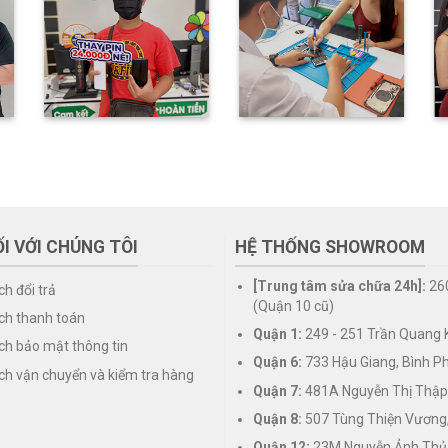
I VỚI CHÚNG TÔI
HỆ THỐNG SHOWROOM
[Trung tâm sửa chữa 24h]:
26
ch đổi trả
(Quận 10 cũ)
ch thanh toán
Quận 1:
249 - 251 Trần Quang K
ch bảo mật thông tin
Quận 6:
733 Hậu Giang, Bình P
ch vận chuyển và kiểm tra hàng
Quận 7:
481A Nguyễn Thị Thập
Quận 8:
507 Tùng Thiện Vương
Quận 12:
23M Nguyễn Ảnh Thủ,