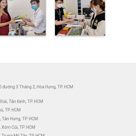
0 đường 3 Tháng 2, Hòa Hưng, TP. HCM
hải, Tân Định, TP. HCM
hú, TP. HCM
, Tân Hưng, TP. HCM
, Xóm Cũi, TP. HCM
 Trung Mỹ Tây, TP. HCM