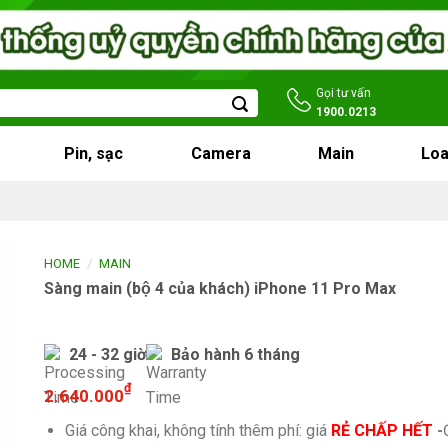
Gọi tư vấn
1900.0213
Pin, sạc
Camera
Main
Loa
/
HOME
MAIN
Sàng main (bộ 4 của khách) iPhone 11 Pro Max
24 - 32 giờ
Bảo hành 6 tháng
₫
2.640.000
Giá công khai, không tính thêm phí: giá
RẺ CHẤP HẾT
-