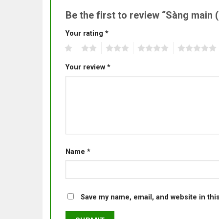
Be the first to review “Sàng main
Your rating
*
1
2
3
4
5
Your review
*
Name
*
Save my name, email, and website in thi