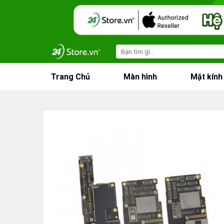
Skip
to
content
Search
for:
Trang Chủ
Màn hình
Mặt kính