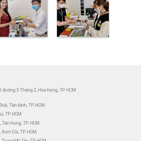
0 đường 3 Tháng 2, Hòa Hưng, TP. HCM
hải, Tân Định, TP. HCM
hú, TP. HCM
, Tân Hưng, TP. HCM
, Xóm Cũi, TP. HCM
 Trung Mỹ Tây, TP. HCM