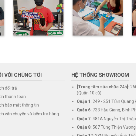
I VỚI CHÚNG TÔI
HỆ THỐNG SHOWROOM
[Trung tâm sửa chữa 24h]:
26
ch đổi trả
(Quận 10 cũ)
ch thanh toán
Quận 1:
249 - 251 Trần Quang K
ch bảo mật thông tin
Quận 6:
733 Hậu Giang, Bình P
ch vận chuyển và kiểm tra hàng
Quận 7:
481A Nguyễn Thị Thập
Quận 8:
507 Tùng Thiện Vương
Quận 12:
23M Nguyễn Ảnh Thủ,