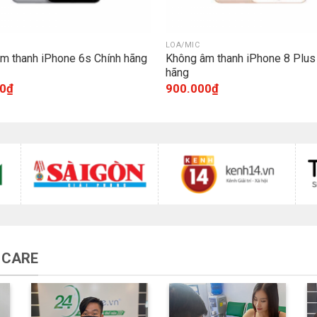
LOA/MIC
m thanh iPhone 6s Chính hãng
Không âm thanh iPhone 8 Plus
hãng
0
₫
900.000
₫
 CARE