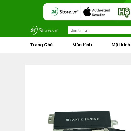
Skip
to
content
Search
for:
Trang Chủ
Màn hình
Mặt kính