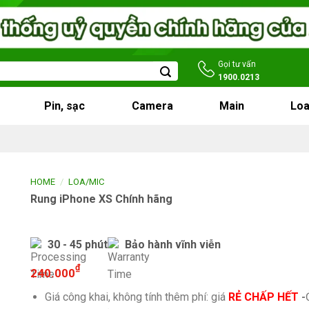
Gọi tư vấn
1900.0213
Pin, sạc
Camera
Main
Loa
/
HOME
LOA/MIC
Rung iPhone XS Chính hãng
30 - 45 phút
Bảo hành vĩnh viễn
₫
240.000
Giá công khai, không tính thêm phí: giá
RẺ CHẤP HẾT
-