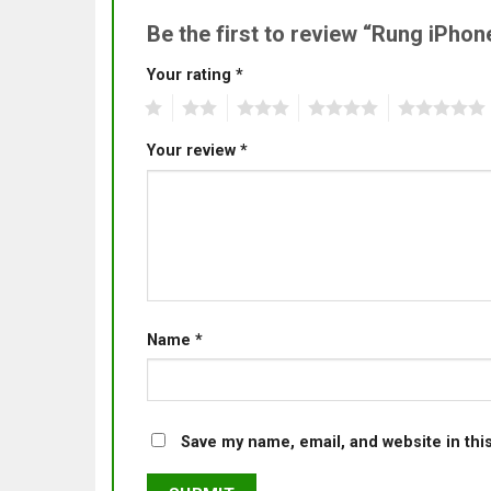
Be the first to review “Rung iPho
Your rating
*
1
2
3
4
5
Your review
*
Name
*
Save my name, email, and website in thi