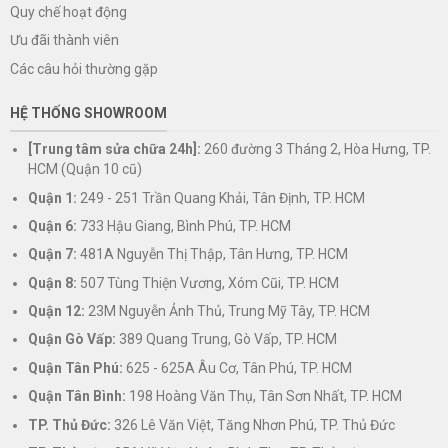
Quy chế hoạt động
Ưu đãi thành viên
Các câu hỏi thường gặp
HỆ THỐNG SHOWROOM
[Trung tâm sửa chữa 24h]:
260 đường 3 Tháng 2, Hòa Hưng, TP.
HCM (Quận 10 cũ)
Quận 1:
249 - 251 Trần Quang Khải, Tân Định, TP. HCM
Quận 6:
733 Hậu Giang, Bình Phú, TP. HCM
Quận 7:
481A Nguyễn Thị Thập, Tân Hưng, TP. HCM
Quận 8:
507 Tùng Thiện Vương, Xóm Cũi, TP. HCM
Quận 12:
23M Nguyễn Ảnh Thủ, Trung Mỹ Tây, TP. HCM
Quận Gò Vấp:
389 Quang Trung, Gò Vấp, TP. HCM
Quận Tân Phú:
625 - 625A Âu Cơ, Tân Phú, TP. HCM
Quận Tân Bình:
198 Hoàng Văn Thụ, Tân Sơn Nhất, TP. HCM
TP. Thủ Đức:
326 Lê Văn Việt, Tăng Nhơn Phú, TP. Thủ Đức