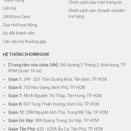
Chính sách bảo mật thông tin
Liên hệ
Chính sách vận chuyển và kiểm
tra hàng
24hStore Care
Quy chế hoạt động
Ưu đãi thành viên
Các câu hỏi thường gặp
HỆ THỐNG SHOWROOM
[Trung tâm sửa chữa 24h]:
260 đường 3 Tháng 2, Hòa Hưng, TP.
HCM (Quận 10 cũ)
Quận 1:
249 - 251 Trần Quang Khải, Tân Định, TP. HCM
Quận 6:
733 Hậu Giang, Bình Phú, TP. HCM
Quận 7:
481A Nguyễn Thị Thập, Tân Hưng, TP. HCM
Quận 8:
507 Tùng Thiện Vương, Xóm Cũi, TP. HCM
Quận 12:
23M Nguyễn Ảnh Thủ, Trung Mỹ Tây, TP. HCM
Quận Gò Vấp:
389 Quang Trung, Gò Vấp, TP. HCM
Quận Tân Phú:
625 - 625A Âu Cơ, Tân Phú, TP. HCM