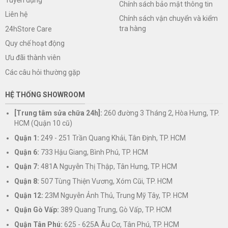
Chính sách bảo mật thông tin
Liên hệ
Chính sách vận chuyển và kiểm
tra hàng
24hStore Care
Quy chế hoạt động
Ưu đãi thành viên
Các câu hỏi thường gặp
HỆ THỐNG SHOWROOM
[Trung tâm sửa chữa 24h]:
260 đường 3 Tháng 2, Hòa Hưng, TP.
HCM (Quận 10 cũ)
Quận 1:
249 - 251 Trần Quang Khải, Tân Định, TP. HCM
Quận 6:
733 Hậu Giang, Bình Phú, TP. HCM
Quận 7:
481A Nguyễn Thị Thập, Tân Hưng, TP. HCM
Quận 8:
507 Tùng Thiện Vương, Xóm Cũi, TP. HCM
Quận 12:
23M Nguyễn Ảnh Thủ, Trung Mỹ Tây, TP. HCM
Quận Gò Vấp:
389 Quang Trung, Gò Vấp, TP. HCM
Quận Tân Phú:
625 - 625A Âu Cơ, Tân Phú, TP. HCM