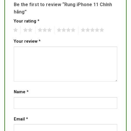
Be the first to review “Rung iPhone 11 Chính
hãng”
Your rating
*
1
2
3
4
5
Your review
*
Name
*
Email
*