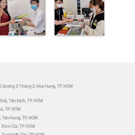
0 đường 3 Tháng 2, Hòa Hưng, TP. HCM
hải, Tân Định, TP. HCM
hú, TP. HCM
, Tân Hưng, TP. HCM
, Xóm Cũi, TP. HCM
 Trung Mỹ Tây, TP. HCM