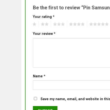
Be the first to review “Pin Samsu
Your rating
*
1
2
3
4
5
Your review
*
Name
*
Save my name, email, and website in thi