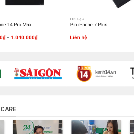
PIN, SẠC
one 14 Pro Max
Pin iPhone 7 Plus
0
₫
1.040.000
₫
Liên hệ
–
 CARE