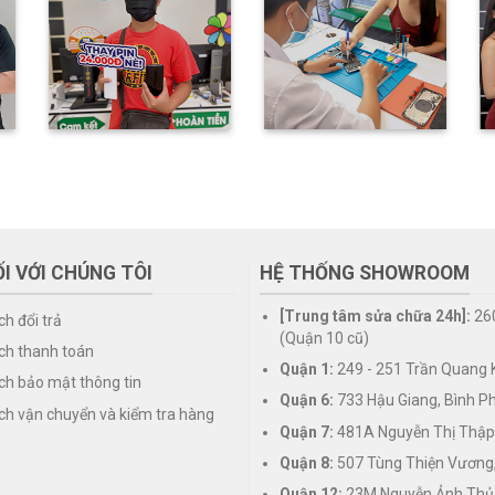
I VỚI CHÚNG TÔI
HỆ THỐNG SHOWROOM
[Trung tâm sửa chữa 24h]:
26
ch đổi trả
(Quận 10 cũ)
ch thanh toán
Quận 1:
249 - 251 Trần Quang K
ch bảo mật thông tin
Quận 6:
733 Hậu Giang, Bình P
ch vận chuyển và kiểm tra hàng
Quận 7:
481A Nguyễn Thị Thập
Quận 8:
507 Tùng Thiện Vương
Quận 12:
23M Nguyễn Ảnh Thủ,