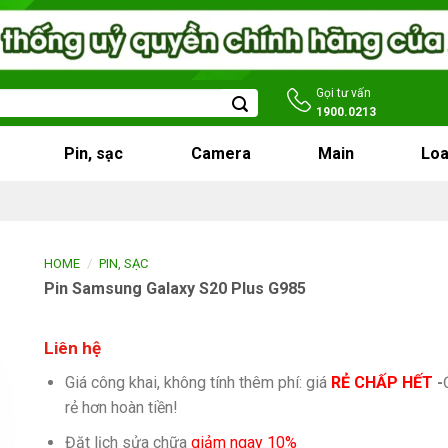
Gọi tư vấn
1900.0213
Pin, sạc
Camera
Main
Loa
/
HOME
PIN, SẠC
Pin Samsung Galaxy S20 Plus G985
Liên hệ
Giá công khai, không tính thêm phí: giá
RẺ CHẤP HẾT
-
rẻ hơn hoàn tiền!
Đặt lịch sửa chữa
giảm ngay 10%