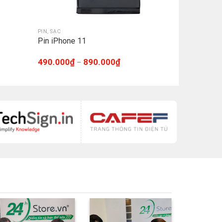
PIN, SẠC
Pin iPhone 11
490.000
₫
890.000
₫
–