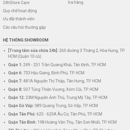
tra hàng
24hStore Care
Quy chế hoạt động
Ưu đãi thành viên
Các câu hỏi thường gặp
HỆ THỐNG SHOWROOM
[Trung tâm sửa chữa 24h]:
260 đường 3 Tháng 2, Hòa Hưng, TP.
HCM (Quận 10 cũ)
Quận 1:
249 - 251 Trần Quang Khải, Tân Định, TP. HCM
Quận 6:
733 Hậu Giang, Bình Phú, TP. HCM
Quận 7:
481A Nguyễn Thị Thập, Tân Hưng, TP. HCM
Quận 8:
507 Tùng Thiện Vương, Xóm Cũi, TP. HCM
Quận 12:
23M Nguyễn Ảnh Thủ, Trung Mỹ Tây, TP. HCM
Quận Gò Vấp:
389 Quang Trung, Gò Vấp, TP. HCM
Quận Tân Phú:
625 - 625A Âu Cơ, Tân Phú, TP. HCM
Quận Tân Bình:
198 Hoàng Văn Thụ, Tân Sơn Nhất, TP. HCM