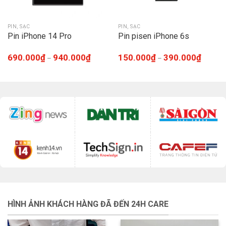
PIN, SẠC
PIN, SẠC
Pin iPhone 14 Pro
Pin pisen iPhone 6s
690.000
₫
940.000
₫
150.000
₫
390.000
₫
–
–
HÌNH ẢNH KHÁCH HÀNG ĐÃ ĐẾN 24H CARE