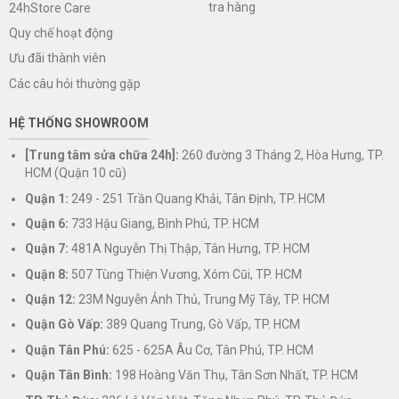
tra hàng
24hStore Care
Quy chế hoạt động
Ưu đãi thành viên
Các câu hỏi thường gặp
HỆ THỐNG SHOWROOM
[Trung tâm sửa chữa 24h]:
260 đường 3 Tháng 2, Hòa Hưng, TP.
HCM (Quận 10 cũ)
Quận 1:
249 - 251 Trần Quang Khải, Tân Định, TP. HCM
Quận 6:
733 Hậu Giang, Bình Phú, TP. HCM
Quận 7:
481A Nguyễn Thị Thập, Tân Hưng, TP. HCM
Quận 8:
507 Tùng Thiện Vương, Xóm Cũi, TP. HCM
Quận 12:
23M Nguyễn Ảnh Thủ, Trung Mỹ Tây, TP. HCM
Quận Gò Vấp:
389 Quang Trung, Gò Vấp, TP. HCM
Quận Tân Phú:
625 - 625A Âu Cơ, Tân Phú, TP. HCM
Quận Tân Bình:
198 Hoàng Văn Thụ, Tân Sơn Nhất, TP. HCM