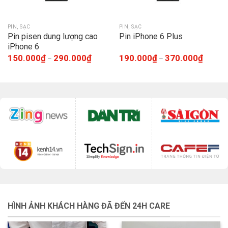
PIN, SẠC
PIN, SẠC
Pin pisen dung lượng cao
Pin iPhone 6 Plus
iPhone 6
150.000
₫
290.000
₫
190.000
₫
370.000
₫
–
–
HÌNH ẢNH KHÁCH HÀNG ĐÃ ĐẾN 24H CARE