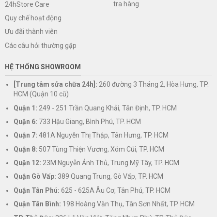
tra hàng
24hStore Care
Quy chế hoạt động
Ưu đãi thành viên
Các câu hỏi thường gặp
HỆ THỐNG SHOWROOM
[Trung tâm sửa chữa 24h]:
260 đường 3 Tháng 2, Hòa Hưng, TP.
HCM (Quận 10 cũ)
Quận 1:
249 - 251 Trần Quang Khải, Tân Định, TP. HCM
Quận 6:
733 Hậu Giang, Bình Phú, TP. HCM
Quận 7:
481A Nguyễn Thị Thập, Tân Hưng, TP. HCM
Quận 8:
507 Tùng Thiện Vương, Xóm Cũi, TP. HCM
Quận 12:
23M Nguyễn Ảnh Thủ, Trung Mỹ Tây, TP. HCM
Quận Gò Vấp:
389 Quang Trung, Gò Vấp, TP. HCM
Quận Tân Phú:
625 - 625A Âu Cơ, Tân Phú, TP. HCM
Quận Tân Bình:
198 Hoàng Văn Thụ, Tân Sơn Nhất, TP. HCM