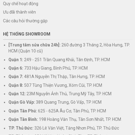
Quy chế hoạt động
Ưu đãi thành viên
Các câu hỏi thường gặp
HỆ THỐNG SHOWROOM
[Trung tâm sửa chữa 24h]:
260 đường 3 Tháng 2, Hòa Hưng, TP.
HCM (Quận 10 cũ)
Quận 1:
249 - 251 Trần Quang Khải, Tân Định, TP. HCM
Quận 6:
733 Hậu Giang, Bình Phú, TP. HCM
Quận 7:
481A Nguyễn Thị Thập, Tân Hưng, TP. HCM
Quận 8:
507 Tùng Thiện Vương, Xóm Cũi, TP. HCM
Quận 12:
23M Nguyễn Ảnh Thủ, Trung Mỹ Tây, TP. HCM
Quận Gò Vấp:
389 Quang Trung, Gò Vấp, TP. HCM
Quận Tân Phú:
625 - 625A Âu Cơ, Tân Phú, TP. HCM
Quận Tân Bình:
198 Hoàng Văn Thụ, Tân Sơn Nhất, TP. HCM
TP. Thủ Đức:
326 Lê Văn Việt, Tăng Nhơn Phú, TP. Thủ Đức