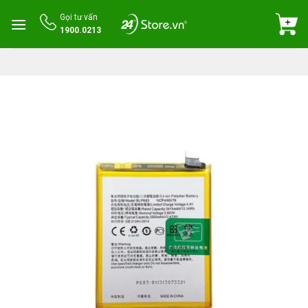
Skip
Gọi tư vấn
to
1900.0213
content