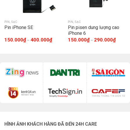
PIN, SẠC
PIN, SẠC
Pin iPhone SE
Pin pisen dung lượng cao
iPhone 6
150.000
₫
400.000
₫
150.000
₫
290.000
₫
–
–
HÌNH ẢNH KHÁCH HÀNG ĐÃ ĐẾN 24H CARE