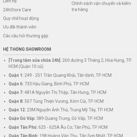
Liên hệ
Chính sách vận chuyển và kiểm
tra hàng
24hStore Care
Quy chế hoạt động
Ưu đãi thành viên
Các câu hỏi thường gặp
HỆ THỐNG SHOWROOM
[Trung tâm sửa chữa 24h]:
260 đường 3 Tháng 2, Hòa Hưng, TP.
HCM (Quận 10 cũ)
Quận 1:
249 - 251 Trần Quang Khải, Tân Định, TP. HCM
Quận 6:
733 Hậu Giang, Bình Phú, TP. HCM
Quận 7:
481A Nguyễn Thị Thập, Tân Hưng, TP. HCM
Quận 8:
507 Tùng Thiện Vương, Xóm Cũi, TP. HCM
Quận 12:
23M Nguyễn Ảnh Thủ, Trung Mỹ Tây, TP. HCM
Quận Gò Vấp:
389 Quang Trung, Gò Vấp, TP. HCM
Quận Tân Phú:
625 - 625A Âu Cơ, Tân Phú, TP. HCM
Quận Tân Bình:
198 Hoàng Văn Thụ, Tân Sơn Nhất, TP. HCM