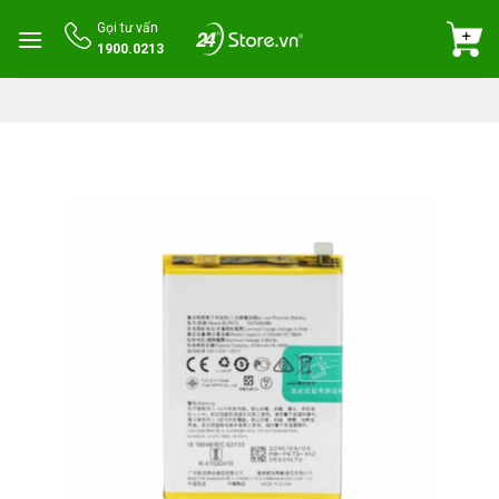
Skip
Gọi tư vấn
to
1900.0213
content