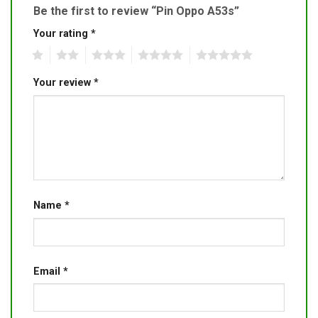
Be the first to review “Pin Oppo A53s”
Your rating
*
1
2
3
4
5
Your review
*
Name
*
Email
*