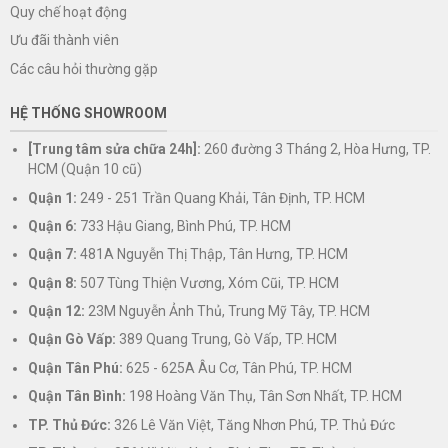
Quy chế hoạt động
Ưu đãi thành viên
Các câu hỏi thường gặp
HỆ THỐNG SHOWROOM
[Trung tâm sửa chữa 24h]:
260 đường 3 Tháng 2, Hòa Hưng, TP.
HCM (Quận 10 cũ)
Quận 1:
249 - 251 Trần Quang Khải, Tân Định, TP. HCM
Quận 6:
733 Hậu Giang, Bình Phú, TP. HCM
Quận 7:
481A Nguyễn Thị Thập, Tân Hưng, TP. HCM
Quận 8:
507 Tùng Thiện Vương, Xóm Cũi, TP. HCM
Quận 12:
23M Nguyễn Ảnh Thủ, Trung Mỹ Tây, TP. HCM
Quận Gò Vấp:
389 Quang Trung, Gò Vấp, TP. HCM
Quận Tân Phú:
625 - 625A Âu Cơ, Tân Phú, TP. HCM
Quận Tân Bình:
198 Hoàng Văn Thụ, Tân Sơn Nhất, TP. HCM
TP. Thủ Đức:
326 Lê Văn Việt, Tăng Nhơn Phú, TP. Thủ Đức