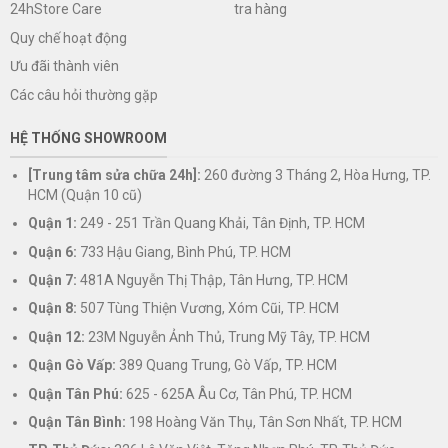
tra hàng
24hStore Care
Quy chế hoạt động
Ưu đãi thành viên
Các câu hỏi thường gặp
HỆ THỐNG SHOWROOM
[Trung tâm sửa chữa 24h]:
260 đường 3 Tháng 2, Hòa Hưng, TP.
HCM (Quận 10 cũ)
Quận 1:
249 - 251 Trần Quang Khải, Tân Định, TP. HCM
Quận 6:
733 Hậu Giang, Bình Phú, TP. HCM
Quận 7:
481A Nguyễn Thị Thập, Tân Hưng, TP. HCM
Quận 8:
507 Tùng Thiện Vương, Xóm Cũi, TP. HCM
Quận 12:
23M Nguyễn Ảnh Thủ, Trung Mỹ Tây, TP. HCM
Quận Gò Vấp:
389 Quang Trung, Gò Vấp, TP. HCM
Quận Tân Phú:
625 - 625A Âu Cơ, Tân Phú, TP. HCM
Quận Tân Bình:
198 Hoàng Văn Thụ, Tân Sơn Nhất, TP. HCM