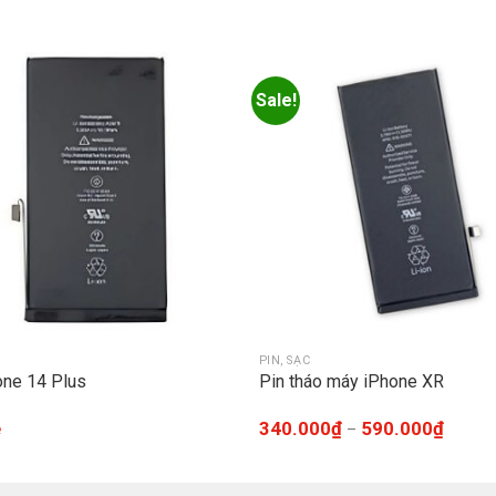
Sale!
PIN, SẠC
one 14 Plus
Pin tháo máy iPhone XR
ệ
340.000
₫
590.000
₫
–