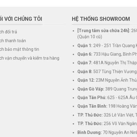
I VỚI CHÚNG TÔI
HỆ THỐNG SHOWROOM
[Trung tâm sửa chữa 24h]:
26
ch đổi trả
(Quận 10 cũ)
ch thanh toán
Quận 1:
249 - 251 Trần Quang K
ch bảo mật thông tin
Quận 6:
733 Hậu Giang, Bình P
ch vận chuyển và kiểm tra hàng
Quận 7:
481A Nguyễn Thị Thập
Quận 8:
507 Tùng Thiện Vương
Quận 12:
23M Nguyễn Ảnh Thủ,
Quận Gò Vấp:
389 Quang Trung
Quận Tân Phú:
625 - 625A Âu 
Quận Tân Bình:
198 Hoàng Văn 
TP. Thủ Đức:
326 Lê Văn Việt,
TP. Thủ Đức:
256 Võ Văn Ngân,
Bình Dương:
70 Nguyễn An Nin