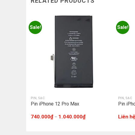
RELATED PRODUCTS
Sale!
Sale!
PIN, SẠC
PIN, SẠC
Pin iPhone 12 Pro Max
Pin iPh
740.000
₫
1.040.000
₫
Liên h
–