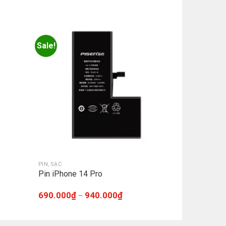
Sale!
PIN, SẠC
Pin iPhone 14 Pro
690.000
₫
940.000
₫
–