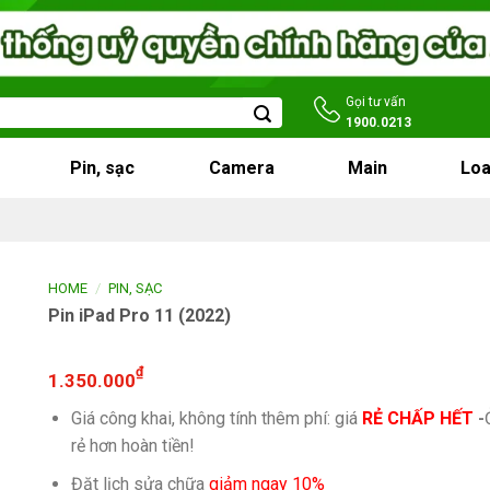
Gọi tư vấn
1900.0213
Pin, sạc
Camera
Main
Loa
/
HOME
PIN, SẠC
Pin iPad Pro 11 (2022)
₫
1.350.000
Giá công khai, không tính thêm phí: giá
RẺ CHẤP HẾT
-
rẻ hơn hoàn tiền!
Đặt lịch sửa chữa
giảm ngay 10%