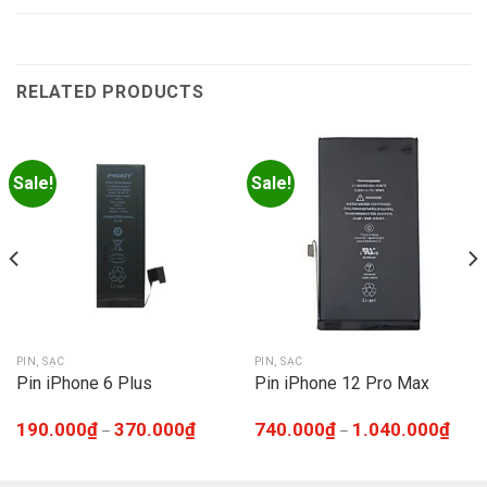
RELATED PRODUCTS
Sale!
Sale!
PIN, SẠC
PIN, SẠC
Pin iPhone 6 Plus
Pin iPhone 12 Pro Max
190.000
₫
370.000
₫
740.000
₫
1.040.000
₫
–
–