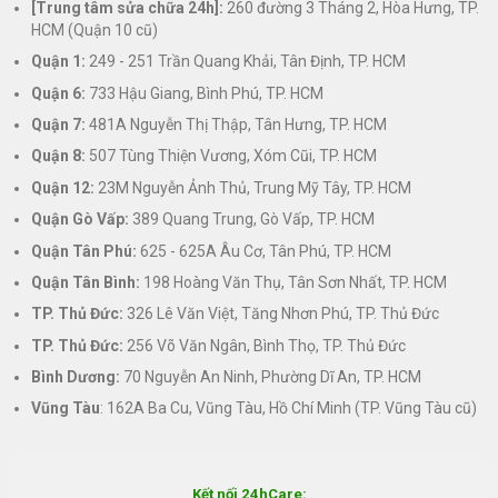
[Trung tâm sửa chữa 24h]:
260 đường 3 Tháng 2, Hòa Hưng, TP.
HCM (Quận 10 cũ)
Quận 1:
249 - 251 Trần Quang Khải, Tân Định, TP. HCM
Quận 6:
733 Hậu Giang, Bình Phú, TP. HCM
Quận 7:
481A Nguyễn Thị Thập, Tân Hưng, TP. HCM
Quận 8:
507 Tùng Thiện Vương, Xóm Cũi, TP. HCM
Quận 12:
23M Nguyễn Ảnh Thủ, Trung Mỹ Tây, TP. HCM
Quận Gò Vấp:
389 Quang Trung, Gò Vấp, TP. HCM
Quận Tân Phú:
625 - 625A Âu Cơ, Tân Phú, TP. HCM
Quận Tân Bình:
198 Hoàng Văn Thụ, Tân Sơn Nhất, TP. HCM
TP. Thủ Đức:
326 Lê Văn Việt, Tăng Nhơn Phú, TP. Thủ Đức
TP. Thủ Đức:
256 Võ Văn Ngân, Bình Thọ, TP. Thủ Đức
Bình Dương:
70 Nguyễn An Ninh, Phường Dĩ An, TP. HCM
Vũng Tàu
: 162A Ba Cu, Vũng Tàu, Hồ Chí Minh (TP. Vũng Tàu cũ)
Kết nối 24hCare: