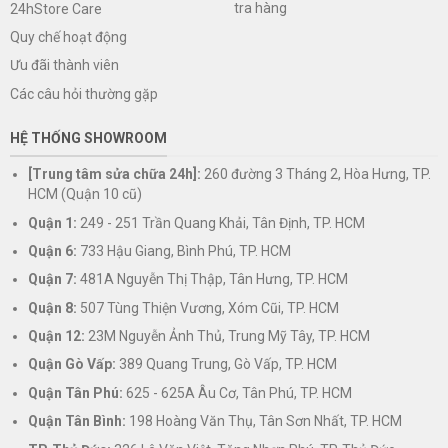
tra hàng
24hStore Care
Quy chế hoạt động
Ưu đãi thành viên
Các câu hỏi thường gặp
HỆ THỐNG SHOWROOM
[Trung tâm sửa chữa 24h]:
260 đường 3 Tháng 2, Hòa Hưng, TP.
HCM (Quận 10 cũ)
Quận 1:
249 - 251 Trần Quang Khải, Tân Định, TP. HCM
Quận 6:
733 Hậu Giang, Bình Phú, TP. HCM
Quận 7:
481A Nguyễn Thị Thập, Tân Hưng, TP. HCM
Quận 8:
507 Tùng Thiện Vương, Xóm Cũi, TP. HCM
Quận 12:
23M Nguyễn Ảnh Thủ, Trung Mỹ Tây, TP. HCM
Quận Gò Vấp:
389 Quang Trung, Gò Vấp, TP. HCM
Quận Tân Phú:
625 - 625A Âu Cơ, Tân Phú, TP. HCM
Quận Tân Bình:
198 Hoàng Văn Thụ, Tân Sơn Nhất, TP. HCM