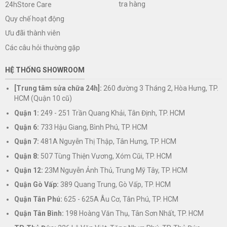
tra hàng
24hStore Care
Quy chế hoạt động
Ưu đãi thành viên
Các câu hỏi thường gặp
HỆ THỐNG SHOWROOM
[Trung tâm sửa chữa 24h]:
260 đường 3 Tháng 2, Hòa Hưng, TP.
HCM (Quận 10 cũ)
Quận 1:
249 - 251 Trần Quang Khải, Tân Định, TP. HCM
Quận 6:
733 Hậu Giang, Bình Phú, TP. HCM
Quận 7:
481A Nguyễn Thị Thập, Tân Hưng, TP. HCM
Quận 8:
507 Tùng Thiện Vương, Xóm Cũi, TP. HCM
Quận 12:
23M Nguyễn Ảnh Thủ, Trung Mỹ Tây, TP. HCM
Quận Gò Vấp:
389 Quang Trung, Gò Vấp, TP. HCM
Quận Tân Phú:
625 - 625A Âu Cơ, Tân Phú, TP. HCM
Quận Tân Bình:
198 Hoàng Văn Thụ, Tân Sơn Nhất, TP. HCM