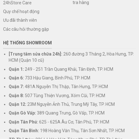
tra hàng
24hStore Care
Quy chế hoạt động
Ưu đãi thành viên
Các câu hỏi thường gặp
HỆ THỐNG SHOWROOM
[Trung tâm sửa chữa 24h]:
260 đường 3 Tháng 2, Hòa Hưng, TP.
HCM (Quận 10 cũ)
Quận 1:
249 - 251 Trần Quang Khải, Tân Định, TP. HCM
Quận 6:
733 Hậu Giang, Bình Phú, TP. HCM
Quận 7:
481A Nguyễn Thị Thập, Tân Hưng, TP. HCM
Quận 8:
507 Tùng Thiện Vương, Xóm Cũi, TP. HCM
Quận 12:
23M Nguyễn Ảnh Thủ, Trung Mỹ Tây, TP. HCM
Quận Gò Vấp:
389 Quang Trung, Gò Vấp, TP. HCM
Quận Tân Phú:
625 - 625A Âu Cơ, Tân Phú, TP. HCM
Quận Tân Bình:
198 Hoàng Văn Thụ, Tân Sơn Nhất, TP. HCM