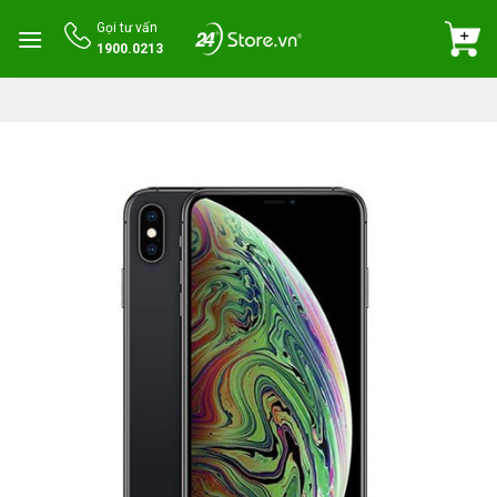
Skip
Gọi tư vấn
to
1900.0213
content