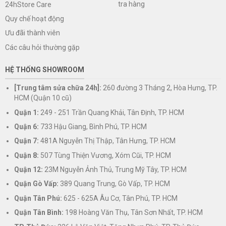
tra hàng
24hStore Care
Quy chế hoạt động
Ưu đãi thành viên
Các câu hỏi thường gặp
HỆ THỐNG SHOWROOM
[Trung tâm sửa chữa 24h]:
260 đường 3 Tháng 2, Hòa Hưng, TP.
HCM (Quận 10 cũ)
Quận 1:
249 - 251 Trần Quang Khải, Tân Định, TP. HCM
Quận 6:
733 Hậu Giang, Bình Phú, TP. HCM
Quận 7:
481A Nguyễn Thị Thập, Tân Hưng, TP. HCM
Quận 8:
507 Tùng Thiện Vương, Xóm Cũi, TP. HCM
Quận 12:
23M Nguyễn Ảnh Thủ, Trung Mỹ Tây, TP. HCM
Quận Gò Vấp:
389 Quang Trung, Gò Vấp, TP. HCM
Quận Tân Phú:
625 - 625A Âu Cơ, Tân Phú, TP. HCM
Quận Tân Bình:
198 Hoàng Văn Thụ, Tân Sơn Nhất, TP. HCM