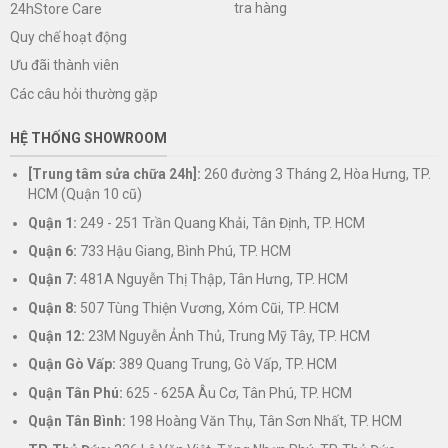
tra hàng
24hStore Care
Quy chế hoạt động
Ưu đãi thành viên
Các câu hỏi thường gặp
HỆ THỐNG SHOWROOM
[Trung tâm sửa chữa 24h]:
260 đường 3 Tháng 2, Hòa Hưng, TP.
HCM (Quận 10 cũ)
Quận 1:
249 - 251 Trần Quang Khải, Tân Định, TP. HCM
Quận 6:
733 Hậu Giang, Bình Phú, TP. HCM
Quận 7:
481A Nguyễn Thị Thập, Tân Hưng, TP. HCM
Quận 8:
507 Tùng Thiện Vương, Xóm Cũi, TP. HCM
Quận 12:
23M Nguyễn Ảnh Thủ, Trung Mỹ Tây, TP. HCM
Quận Gò Vấp:
389 Quang Trung, Gò Vấp, TP. HCM
Quận Tân Phú:
625 - 625A Âu Cơ, Tân Phú, TP. HCM
Quận Tân Bình:
198 Hoàng Văn Thụ, Tân Sơn Nhất, TP. HCM