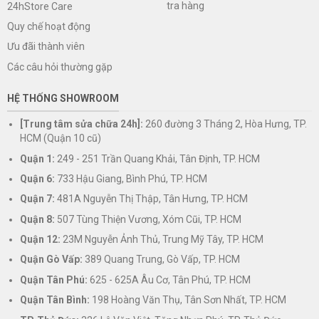
tra hàng
24hStore Care
Quy chế hoạt động
Ưu đãi thành viên
Các câu hỏi thường gặp
HỆ THỐNG SHOWROOM
[Trung tâm sửa chữa 24h]:
260 đường 3 Tháng 2, Hòa Hưng, TP.
HCM (Quận 10 cũ)
Quận 1:
249 - 251 Trần Quang Khải, Tân Định, TP. HCM
Quận 6:
733 Hậu Giang, Bình Phú, TP. HCM
Quận 7:
481A Nguyễn Thị Thập, Tân Hưng, TP. HCM
Quận 8:
507 Tùng Thiện Vương, Xóm Cũi, TP. HCM
Quận 12:
23M Nguyễn Ảnh Thủ, Trung Mỹ Tây, TP. HCM
Quận Gò Vấp:
389 Quang Trung, Gò Vấp, TP. HCM
Quận Tân Phú:
625 - 625A Âu Cơ, Tân Phú, TP. HCM
Quận Tân Bình:
198 Hoàng Văn Thụ, Tân Sơn Nhất, TP. HCM