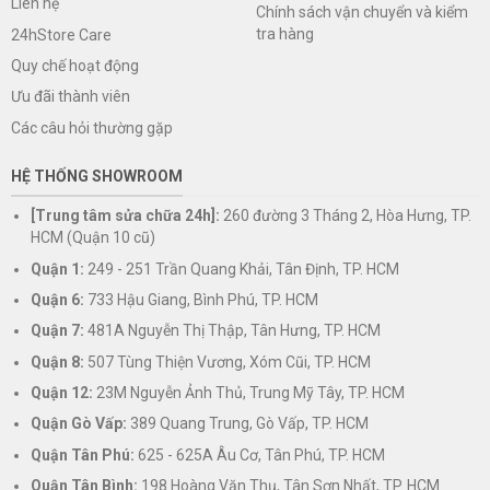
Liên hệ
Chính sách vận chuyển và kiểm
tra hàng
24hStore Care
Quy chế hoạt động
Ưu đãi thành viên
Các câu hỏi thường gặp
HỆ THỐNG SHOWROOM
[Trung tâm sửa chữa 24h]:
260 đường 3 Tháng 2, Hòa Hưng, TP.
HCM (Quận 10 cũ)
Quận 1:
249 - 251 Trần Quang Khải, Tân Định, TP. HCM
Quận 6:
733 Hậu Giang, Bình Phú, TP. HCM
Quận 7:
481A Nguyễn Thị Thập, Tân Hưng, TP. HCM
Quận 8:
507 Tùng Thiện Vương, Xóm Cũi, TP. HCM
Quận 12:
23M Nguyễn Ảnh Thủ, Trung Mỹ Tây, TP. HCM
Quận Gò Vấp:
389 Quang Trung, Gò Vấp, TP. HCM
Quận Tân Phú:
625 - 625A Âu Cơ, Tân Phú, TP. HCM
Quận Tân Bình:
198 Hoàng Văn Thụ, Tân Sơn Nhất, TP. HCM