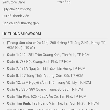
tra hàng
24hStore Care
Quy chế hoạt động
Ưu đãi thành viên
Các câu hỏi thường gặp
HỆ THỐNG SHOWROOM
[Trung tâm sửa chữa 24h]:
260 đường 3 Tháng 2, Hòa Hưng, TP.
HCM (Quận 10 cũ)
Quận 1:
249 - 251 Trần Quang Khải, Tân Định, TP. HCM
Quận 6:
733 Hậu Giang, Bình Phú, TP. HCM
Quận 7:
481A Nguyễn Thị Thập, Tân Hưng, TP. HCM
Quận 8:
507 Tùng Thiện Vương, Xóm Cũi, TP. HCM
Quận 12:
23M Nguyễn Ảnh Thủ, Trung Mỹ Tây, TP. HCM
Quận Gò Vấp:
389 Quang Trung, Gò Vấp, TP. HCM
Quận Tân Phú:
625 - 625A Âu Cơ, Tân Phú, TP. HCM
Quận Tân Bình:
198 Hoàng Văn Thụ, Tân Sơn Nhất, TP. HCM