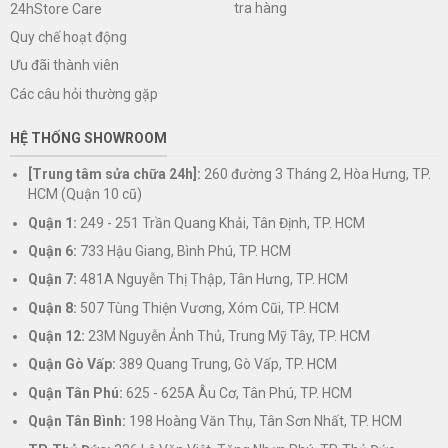
tra hàng
24hStore Care
Quy chế hoạt động
Ưu đãi thành viên
Các câu hỏi thường gặp
HỆ THỐNG SHOWROOM
[Trung tâm sửa chữa 24h]:
260 đường 3 Tháng 2, Hòa Hưng, TP.
HCM (Quận 10 cũ)
Quận 1:
249 - 251 Trần Quang Khải, Tân Định, TP. HCM
Quận 6:
733 Hậu Giang, Bình Phú, TP. HCM
Quận 7:
481A Nguyễn Thị Thập, Tân Hưng, TP. HCM
Quận 8:
507 Tùng Thiện Vương, Xóm Cũi, TP. HCM
Quận 12:
23M Nguyễn Ảnh Thủ, Trung Mỹ Tây, TP. HCM
Quận Gò Vấp:
389 Quang Trung, Gò Vấp, TP. HCM
Quận Tân Phú:
625 - 625A Âu Cơ, Tân Phú, TP. HCM
Quận Tân Bình:
198 Hoàng Văn Thụ, Tân Sơn Nhất, TP. HCM