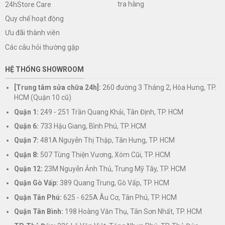
tra hàng
24hStore Care
Quy chế hoạt động
Ưu đãi thành viên
Các câu hỏi thường gặp
HỆ THỐNG SHOWROOM
[Trung tâm sửa chữa 24h]:
260 đường 3 Tháng 2, Hòa Hưng, TP.
HCM (Quận 10 cũ)
Quận 1:
249 - 251 Trần Quang Khải, Tân Định, TP. HCM
Quận 6:
733 Hậu Giang, Bình Phú, TP. HCM
Quận 7:
481A Nguyễn Thị Thập, Tân Hưng, TP. HCM
Quận 8:
507 Tùng Thiện Vương, Xóm Cũi, TP. HCM
Quận 12:
23M Nguyễn Ảnh Thủ, Trung Mỹ Tây, TP. HCM
Quận Gò Vấp:
389 Quang Trung, Gò Vấp, TP. HCM
Quận Tân Phú:
625 - 625A Âu Cơ, Tân Phú, TP. HCM
Quận Tân Bình:
198 Hoàng Văn Thụ, Tân Sơn Nhất, TP. HCM