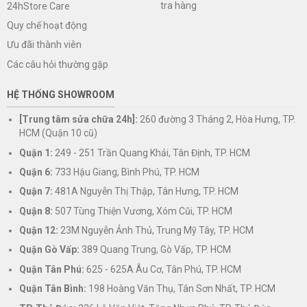
tra hàng
24hStore Care
Quy chế hoạt động
Ưu đãi thành viên
Các câu hỏi thường gặp
HỆ THỐNG SHOWROOM
[Trung tâm sửa chữa 24h]:
260 đường 3 Tháng 2, Hòa Hưng, TP.
HCM (Quận 10 cũ)
Quận 1:
249 - 251 Trần Quang Khải, Tân Định, TP. HCM
Quận 6:
733 Hậu Giang, Bình Phú, TP. HCM
Quận 7:
481A Nguyễn Thị Thập, Tân Hưng, TP. HCM
Quận 8:
507 Tùng Thiện Vương, Xóm Cũi, TP. HCM
Quận 12:
23M Nguyễn Ảnh Thủ, Trung Mỹ Tây, TP. HCM
Quận Gò Vấp:
389 Quang Trung, Gò Vấp, TP. HCM
Quận Tân Phú:
625 - 625A Âu Cơ, Tân Phú, TP. HCM
Quận Tân Bình:
198 Hoàng Văn Thụ, Tân Sơn Nhất, TP. HCM