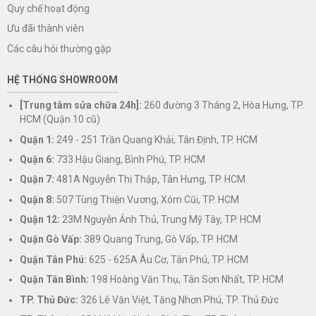
Quy chế hoạt động
Ưu đãi thành viên
Các câu hỏi thường gặp
HỆ THỐNG SHOWROOM
[Trung tâm sửa chữa 24h]:
260 đường 3 Tháng 2, Hòa Hưng, TP.
HCM (Quận 10 cũ)
Quận 1:
249 - 251 Trần Quang Khải, Tân Định, TP. HCM
Quận 6:
733 Hậu Giang, Bình Phú, TP. HCM
Quận 7:
481A Nguyễn Thị Thập, Tân Hưng, TP. HCM
Quận 8:
507 Tùng Thiện Vương, Xóm Cũi, TP. HCM
Quận 12:
23M Nguyễn Ảnh Thủ, Trung Mỹ Tây, TP. HCM
Quận Gò Vấp:
389 Quang Trung, Gò Vấp, TP. HCM
Quận Tân Phú:
625 - 625A Âu Cơ, Tân Phú, TP. HCM
Quận Tân Bình:
198 Hoàng Văn Thụ, Tân Sơn Nhất, TP. HCM
TP. Thủ Đức:
326 Lê Văn Việt, Tăng Nhơn Phú, TP. Thủ Đức