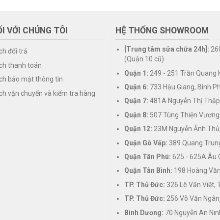
I VỚI CHÚNG TÔI
HỆ THỐNG SHOWROOM
[Trung tâm sửa chữa 24h]:
26
ch đổi trả
(Quận 10 cũ)
ch thanh toán
Quận 1:
249 - 251 Trần Quang K
ch bảo mật thông tin
Quận 6:
733 Hậu Giang, Bình P
ch vận chuyển và kiểm tra hàng
Quận 7:
481A Nguyễn Thị Thập
Quận 8:
507 Tùng Thiện Vương
Quận 12:
23M Nguyễn Ảnh Thủ,
Quận Gò Vấp:
389 Quang Trung
Quận Tân Phú:
625 - 625A Âu 
Quận Tân Bình:
198 Hoàng Văn 
TP. Thủ Đức:
326 Lê Văn Việt,
TP. Thủ Đức:
256 Võ Văn Ngân,
Bình Dương:
70 Nguyễn An Nin