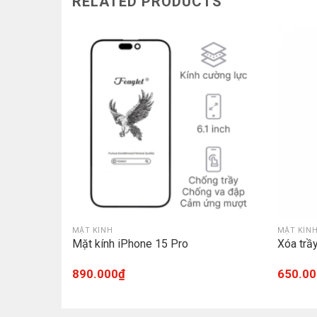
RELATED PRODUCTS
MẶT KÍNH
MẶT KÍN
12 Pro
Mặt kính iPhone 15 Pro
Xóa trầ
890.000
₫
650.00