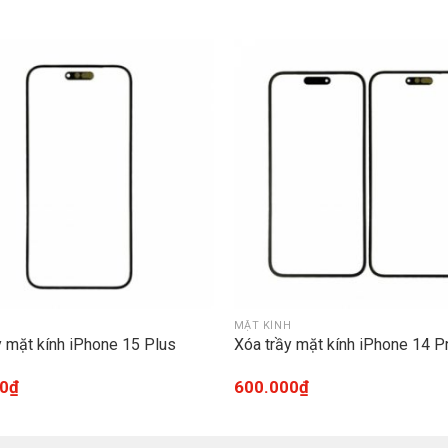
H
MẶT KÍNH
y mặt kính iPhone 15 Plus
Xóa trầy mặt kính iPhone 14 P
0
₫
600.000
₫