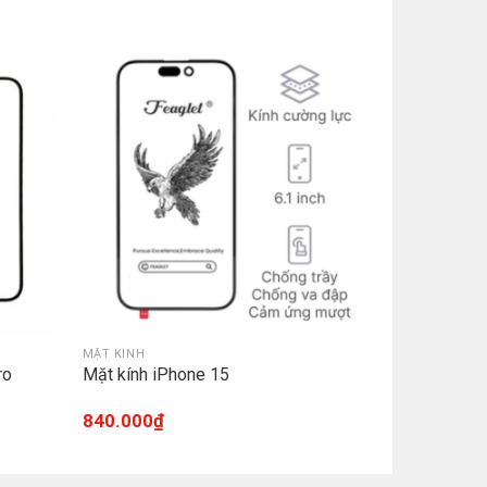
MẶT KÍNH
ro
Mặt kính iPhone 15
840.000
₫