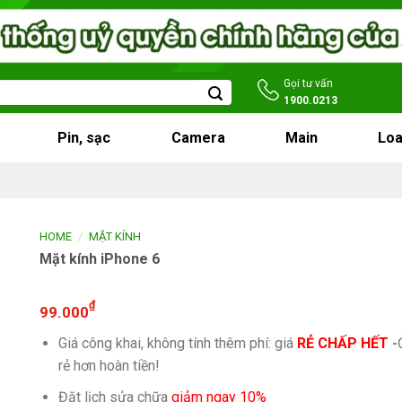
Gọi tư vấn
1900.0213
Pin, sạc
Camera
Main
Loa
/
HOME
MẶT KÍNH
Mặt kính iPhone 6
₫
99.000
Giá công khai, không tính thêm phí: giá
RẺ CHẤP HẾT
-
rẻ hơn hoàn tiền!
Đặt lịch sửa chữa
giảm ngay 10%