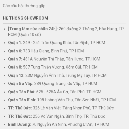
Các câu hỏi thường gặp
HỆ THỐNG SHOWROOM
[Trung tâm sửa chữa 24h]:
260 đường 3 Tháng 2, Hòa Hưng, TP.
HCM (Quận 10 cũ)
Quận 1:
249 - 251 Trần Quang Khải, Tân Định, TP. HCM
Quận 6:
733 Hậu Giang, Bình Phú, TP. HCM
Quận 7:
481A Nguyễn Thị Thập, Tân Hưng, TP. HCM
Quận 8:
507 Tùng Thiện Vương, Xóm Cũi, TP. HCM
Quận 12:
23M Nguyễn Ảnh Thủ, Trung Mỹ Tây, TP. HCM
Quận Gò Vấp:
389 Quang Trung, Gò Vấp, TP. HCM
Quận Tân Phú:
625 - 625A Âu Cơ, Tân Phú, TP. HCM
Quận Tân Bình:
198 Hoàng Văn Thụ, Tân Sơn Nhất, TP. HCM
TP. Thủ Đức:
326 Lê Văn Việt, Tăng Nhơn Phú, TP. Thủ Đức
TP. Thủ Đức:
256 Võ Văn Ngân, Bình Thọ, TP. Thủ Đức
Bình Dương:
70 Nguyễn An Ninh, Phường Dĩ An, TP. HCM