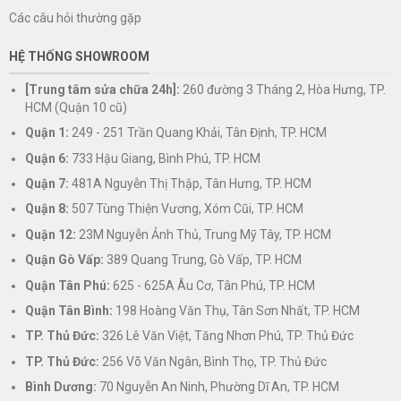
Các câu hỏi thường gặp
HỆ THỐNG SHOWROOM
[Trung tâm sửa chữa 24h]:
260 đường 3 Tháng 2, Hòa Hưng, TP.
HCM (Quận 10 cũ)
Quận 1:
249 - 251 Trần Quang Khải, Tân Định, TP. HCM
Quận 6:
733 Hậu Giang, Bình Phú, TP. HCM
Quận 7:
481A Nguyễn Thị Thập, Tân Hưng, TP. HCM
Quận 8:
507 Tùng Thiện Vương, Xóm Cũi, TP. HCM
Quận 12:
23M Nguyễn Ảnh Thủ, Trung Mỹ Tây, TP. HCM
Quận Gò Vấp:
389 Quang Trung, Gò Vấp, TP. HCM
Quận Tân Phú:
625 - 625A Âu Cơ, Tân Phú, TP. HCM
Quận Tân Bình:
198 Hoàng Văn Thụ, Tân Sơn Nhất, TP. HCM
TP. Thủ Đức:
326 Lê Văn Việt, Tăng Nhơn Phú, TP. Thủ Đức
TP. Thủ Đức:
256 Võ Văn Ngân, Bình Thọ, TP. Thủ Đức
Bình Dương:
70 Nguyễn An Ninh, Phường Dĩ An, TP. HCM