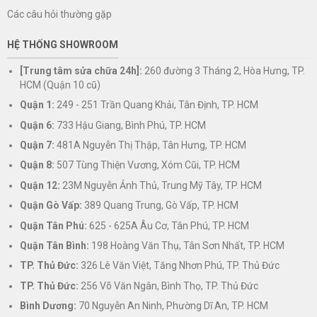
Các câu hỏi thường gặp
HỆ THỐNG SHOWROOM
[Trung tâm sửa chữa 24h]:
260 đường 3 Tháng 2, Hòa Hưng, TP.
HCM (Quận 10 cũ)
Quận 1:
249 - 251 Trần Quang Khải, Tân Định, TP. HCM
Quận 6:
733 Hậu Giang, Bình Phú, TP. HCM
Quận 7:
481A Nguyễn Thị Thập, Tân Hưng, TP. HCM
Quận 8:
507 Tùng Thiện Vương, Xóm Cũi, TP. HCM
Quận 12:
23M Nguyễn Ảnh Thủ, Trung Mỹ Tây, TP. HCM
Quận Gò Vấp:
389 Quang Trung, Gò Vấp, TP. HCM
Quận Tân Phú:
625 - 625A Âu Cơ, Tân Phú, TP. HCM
Quận Tân Bình:
198 Hoàng Văn Thụ, Tân Sơn Nhất, TP. HCM
TP. Thủ Đức:
326 Lê Văn Việt, Tăng Nhơn Phú, TP. Thủ Đức
TP. Thủ Đức:
256 Võ Văn Ngân, Bình Thọ, TP. Thủ Đức
Bình Dương:
70 Nguyễn An Ninh, Phường Dĩ An, TP. HCM