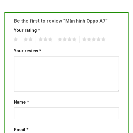
Be the first to review “Màn hình Oppo A7”
Your rating
*
1
2
3
4
5
Your review
*
Name
*
Email
*