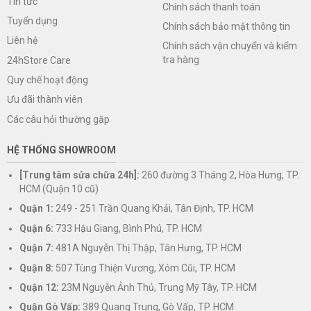
Tin tức
Chính sách thanh toán
Tuyển dụng
Chính sách bảo mật thông tin
Liên hệ
Chính sách vận chuyển và kiểm
tra hàng
24hStore Care
Quy chế hoạt động
Ưu đãi thành viên
Các câu hỏi thường gặp
HỆ THỐNG SHOWROOM
[Trung tâm sửa chữa 24h]:
260 đường 3 Tháng 2, Hòa Hưng, TP.
HCM (Quận 10 cũ)
Quận 1:
249 - 251 Trần Quang Khải, Tân Định, TP. HCM
Quận 6:
733 Hậu Giang, Bình Phú, TP. HCM
Quận 7:
481A Nguyễn Thị Thập, Tân Hưng, TP. HCM
Quận 8:
507 Tùng Thiện Vương, Xóm Cũi, TP. HCM
Quận 12:
23M Nguyễn Ảnh Thủ, Trung Mỹ Tây, TP. HCM
Quận Gò Vấp:
389 Quang Trung, Gò Vấp, TP. HCM