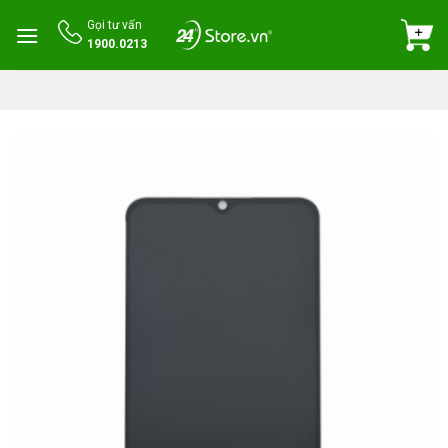
Skip
Gọi tư vấn
to
1900.0213
content