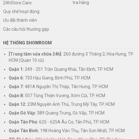
tra hàng
24hStore Care
Quy chế hoạt động
Ưu đãi thành viên
Các câu hỏi thường gặp
HỆ THỐNG SHOWROOM
[Trung tâm sửa chữa 24h]:
260 đường 3 Tháng 2, Hòa Hưng, TP.
HCM (Quận 10 cũ)
Quận 1:
249 - 251 Trần Quang Khải, Tân Định, TP. HCM
Quận 6:
733 Hậu Giang, Bình Phú, TP. HCM
Quận 7:
481A Nguyễn Thị Thập, Tân Hưng, TP. HCM
Quận 8:
507 Tùng Thiện Vương, Xóm Cũi, TP. HCM
Quận 12:
23M Nguyễn Ảnh Thủ, Trung Mỹ Tây, TP. HCM
Quận Gò Vấp:
389 Quang Trung, Gò Vấp, TP. HCM
Quận Tân Phú:
625 - 625A Âu Cơ, Tân Phú, TP. HCM
Quận Tân Bình:
198 Hoàng Văn Thụ, Tân Sơn Nhất, TP. HCM