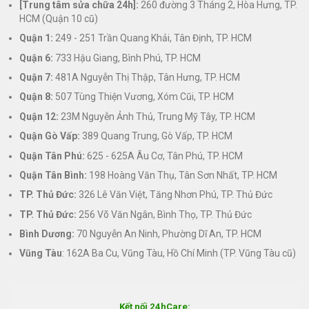
[Trung tâm sửa chữa 24h]:
260 đường 3 Tháng 2, Hòa Hưng, TP.
HCM (Quận 10 cũ)
Quận 1:
249 - 251 Trần Quang Khải, Tân Định, TP. HCM
Quận 6:
733 Hậu Giang, Bình Phú, TP. HCM
Quận 7:
481A Nguyễn Thị Thập, Tân Hưng, TP. HCM
Quận 8:
507 Tùng Thiện Vương, Xóm Cũi, TP. HCM
Quận 12:
23M Nguyễn Ảnh Thủ, Trung Mỹ Tây, TP. HCM
Quận Gò Vấp:
389 Quang Trung, Gò Vấp, TP. HCM
Quận Tân Phú:
625 - 625A Âu Cơ, Tân Phú, TP. HCM
Quận Tân Bình:
198 Hoàng Văn Thụ, Tân Sơn Nhất, TP. HCM
TP. Thủ Đức:
326 Lê Văn Việt, Tăng Nhơn Phú, TP. Thủ Đức
TP. Thủ Đức:
256 Võ Văn Ngân, Bình Thọ, TP. Thủ Đức
Bình Dương:
70 Nguyễn An Ninh, Phường Dĩ An, TP. HCM
Vũng Tàu
: 162A Ba Cu, Vũng Tàu, Hồ Chí Minh (TP. Vũng Tàu cũ)
Kết nối 24hCare: