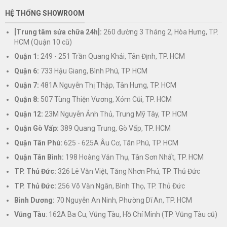
HỆ THỐNG SHOWROOM
[Trung tâm sửa chữa 24h]:
260 đường 3 Tháng 2, Hòa Hưng, TP.
HCM (Quận 10 cũ)
Quận 1:
249 - 251 Trần Quang Khải, Tân Định, TP. HCM
Quận 6:
733 Hậu Giang, Bình Phú, TP. HCM
Quận 7:
481A Nguyễn Thị Thập, Tân Hưng, TP. HCM
Quận 8:
507 Tùng Thiện Vương, Xóm Cũi, TP. HCM
Quận 12:
23M Nguyễn Ảnh Thủ, Trung Mỹ Tây, TP. HCM
Quận Gò Vấp:
389 Quang Trung, Gò Vấp, TP. HCM
Quận Tân Phú:
625 - 625A Âu Cơ, Tân Phú, TP. HCM
Quận Tân Bình:
198 Hoàng Văn Thụ, Tân Sơn Nhất, TP. HCM
TP. Thủ Đức:
326 Lê Văn Việt, Tăng Nhơn Phú, TP. Thủ Đức
TP. Thủ Đức:
256 Võ Văn Ngân, Bình Thọ, TP. Thủ Đức
Bình Dương:
70 Nguyễn An Ninh, Phường Dĩ An, TP. HCM
Vũng Tàu
: 162A Ba Cu, Vũng Tàu, Hồ Chí Minh (TP. Vũng Tàu cũ)