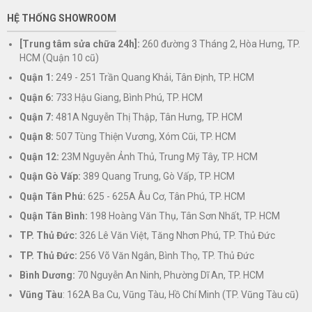
HỆ THỐNG SHOWROOM
[Trung tâm sửa chữa 24h]:
260 đường 3 Tháng 2, Hòa Hưng, TP.
HCM (Quận 10 cũ)
Quận 1:
249 - 251 Trần Quang Khải, Tân Định, TP. HCM
Quận 6:
733 Hậu Giang, Bình Phú, TP. HCM
Quận 7:
481A Nguyễn Thị Thập, Tân Hưng, TP. HCM
Quận 8:
507 Tùng Thiện Vương, Xóm Cũi, TP. HCM
Quận 12:
23M Nguyễn Ảnh Thủ, Trung Mỹ Tây, TP. HCM
Quận Gò Vấp:
389 Quang Trung, Gò Vấp, TP. HCM
Quận Tân Phú:
625 - 625A Âu Cơ, Tân Phú, TP. HCM
Quận Tân Bình:
198 Hoàng Văn Thụ, Tân Sơn Nhất, TP. HCM
TP. Thủ Đức:
326 Lê Văn Việt, Tăng Nhơn Phú, TP. Thủ Đức
TP. Thủ Đức:
256 Võ Văn Ngân, Bình Thọ, TP. Thủ Đức
Bình Dương:
70 Nguyễn An Ninh, Phường Dĩ An, TP. HCM
Vũng Tàu
: 162A Ba Cu, Vũng Tàu, Hồ Chí Minh (TP. Vũng Tàu cũ)