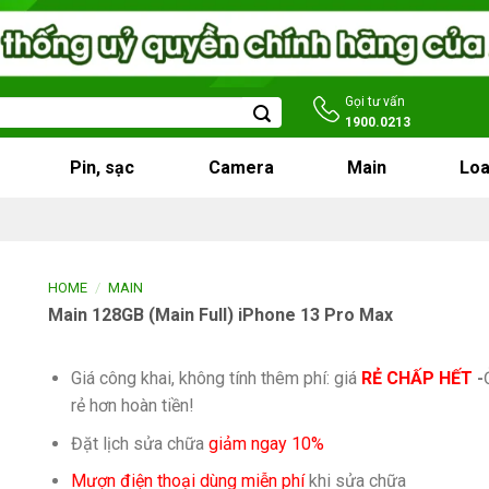
Gọi tư vấn
1900.0213
Pin, sạc
Camera
Main
Loa
/
HOME
MAIN
Main 128GB (Main Full) iPhone 13 Pro Max
Giá công khai, không tính thêm phí: giá
RẺ CHẤP HẾT
-
rẻ hơn hoàn tiền!
Đặt lịch sửa chữa
giảm ngay 10%
Mượn điện thoại dùng miễn phí
khi sửa chữa