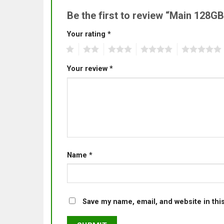
Be the first to review “Main 128G
Your rating
*
1
2
3
4
5
Your review
*
Name
*
Save my name, email, and website in thi