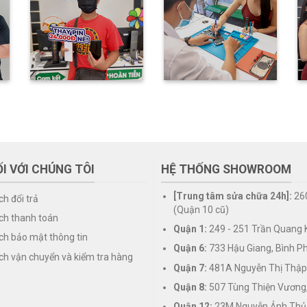
I VỚI CHÚNG TÔI
HỆ THỐNG SHOWROOM
[Trung tâm sửa chữa 24h]:
26
ch đổi trả
(Quận 10 cũ)
ch thanh toán
Quận 1:
249 - 251 Trần Quang K
ch bảo mật thông tin
Quận 6:
733 Hậu Giang, Bình P
ch vận chuyển và kiểm tra hàng
Quận 7:
481A Nguyễn Thị Thập
Quận 8:
507 Tùng Thiện Vương
Quận 12:
23M Nguyễn Ảnh Thủ,