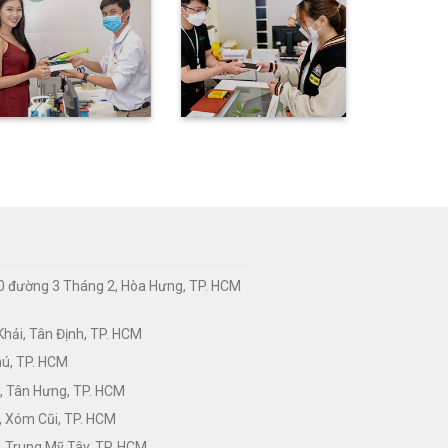
0 đường 3 Tháng 2, Hòa Hưng, TP. HCM
hải, Tân Định, TP. HCM
hú, TP. HCM
, Tân Hưng, TP. HCM
, Xóm Cũi, TP. HCM
 Trung Mỹ Tây, TP. HCM