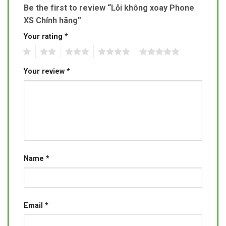
Be the first to review “Lỗi không xoay Phone
XS Chính hãng”
Your rating
*
1
2
3
4
5
Your review
*
Name
*
Email
*