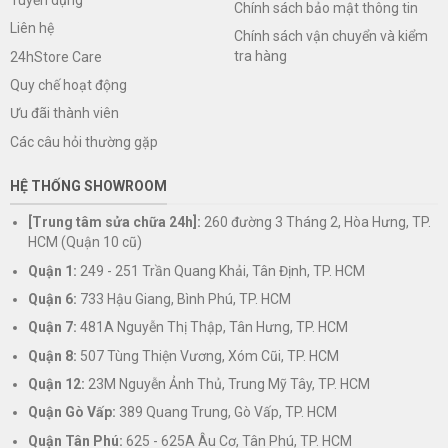
Chính sách bảo mật thông tin
Liên hệ
Chính sách vận chuyển và kiểm
tra hàng
24hStore Care
Quy chế hoạt động
Ưu đãi thành viên
Các câu hỏi thường gặp
HỆ THỐNG SHOWROOM
[Trung tâm sửa chữa 24h]:
260 đường 3 Tháng 2, Hòa Hưng, TP.
HCM (Quận 10 cũ)
Quận 1:
249 - 251 Trần Quang Khải, Tân Định, TP. HCM
Quận 6:
733 Hậu Giang, Bình Phú, TP. HCM
Quận 7:
481A Nguyễn Thị Thập, Tân Hưng, TP. HCM
Quận 8:
507 Tùng Thiện Vương, Xóm Cũi, TP. HCM
Quận 12:
23M Nguyễn Ảnh Thủ, Trung Mỹ Tây, TP. HCM
Quận Gò Vấp:
389 Quang Trung, Gò Vấp, TP. HCM
Quận Tân Phú:
625 - 625A Âu Cơ, Tân Phú, TP. HCM