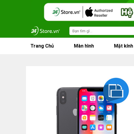
Skip
to
content
Search
for:
Trang Chủ
Màn hình
Mặt kính