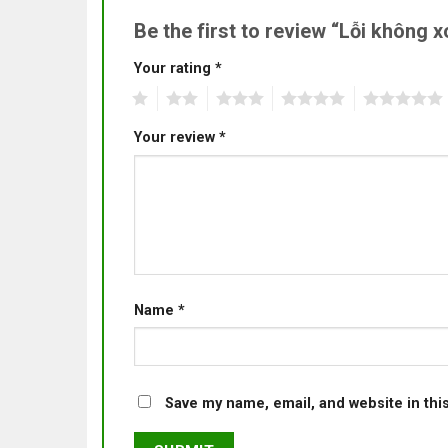
Be the first to review “Lỗi không
Your rating
*
1
2
3
4
5
Your review
*
Name
*
Save my name, email, and website in thi