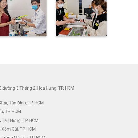
0 đường 3 Tháng 2, Hòa Hưng, TP. HCM
hải, Tân Định, TP. HCM
hú, TP. HCM
, Tân Hưng, TP. HCM
, Xóm Cũi, TP. HCM
 Trung Mỹ Tây, TP. HCM