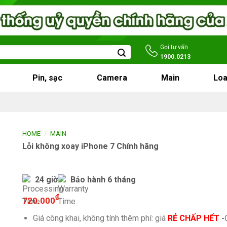
Gọi tư vấn
1900.0213
Pin, sạc
Camera
Main
Loa
/
HOME
MAIN
Lỗi không xoay iPhone 7 Chính hãng
24 giờ
Bảo hành 6 tháng
₫
720.000
Giá công khai, không tính thêm phí: giá
RẺ CHẤP HẾT
-