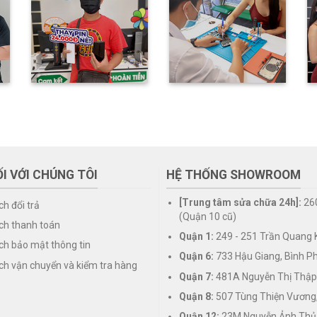
I VỚI CHÚNG TÔI
HỆ THỐNG SHOWROOM
[Trung tâm sửa chữa 24h]:
26
ch đổi trả
(Quận 10 cũ)
ch thanh toán
Quận 1:
249 - 251 Trần Quang K
ch bảo mật thông tin
Quận 6:
733 Hậu Giang, Bình P
ch vận chuyển và kiểm tra hàng
Quận 7:
481A Nguyễn Thị Thập
Quận 8:
507 Tùng Thiện Vương
Quận 12:
23M Nguyễn Ảnh Thủ,