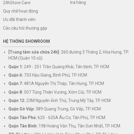
tra hàng
24hStore Care
Quy chế hoạt động
Ưu đãi thành viên
Các câu hỏi thường gặp
HỆ THỐNG SHOWROOM
[Trung tâm sửa chữa 24h]:
260 đường 3 Tháng 2, Hòa Hưng, TP.
HCM (Quận 10 cũ)
Quận 1:
249 - 251 Trần Quang Khải, Tân Định, TP. HCM
Quận 6:
733 Hậu Giang, Bình Phú, TP. HCM
Quận 7:
481A Nguyễn Thị Thập, Tân Hưng, TP. HCM
Quận 8:
507 Tùng Thiện Vương, Xóm Cũi, TP. HCM
Quận 12:
23M Nguyễn Ảnh Thủ, Trung Mỹ Tây, TP. HCM
Quận Gò Vấp:
389 Quang Trung, Gò Vấp, TP. HCM
Quận Tân Phú:
625 - 625A Âu Cơ, Tân Phú, TP. HCM
Quận Tân Bình:
198 Hoàng Văn Thụ, Tân Sơn Nhất, TP. HCM