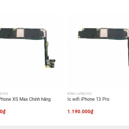
G/VỎ
KÍNH LƯNG/VỎ
 iPhone XS Max Chính hãng
Ic wifi iPhone 13 Pro
0
₫
1.190.000
₫