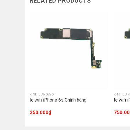
RELATED PRODUCTS
KÍNH LƯNG/VỎ
KÍNH LƯN
ng
Ic wifi iPhone 6s Chính hãng
Ic wifi
250.000
₫
750.00