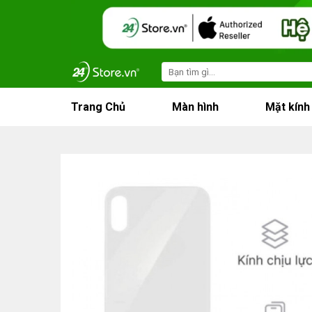
Skip
to
content
Search
for:
Trang Chủ
Màn hình
Mặt kính