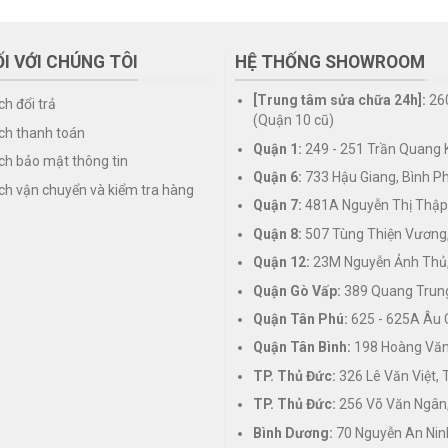
I VỚI CHÚNG TÔI
HỆ THỐNG SHOWROOM
[Trung tâm sửa chữa 24h]:
26
ch đổi trả
(Quận 10 cũ)
ch thanh toán
Quận 1:
249 - 251 Trần Quang K
ch bảo mật thông tin
Quận 6:
733 Hậu Giang, Bình P
ch vận chuyển và kiểm tra hàng
Quận 7:
481A Nguyễn Thị Thập
Quận 8:
507 Tùng Thiện Vương
Quận 12:
23M Nguyễn Ảnh Thủ,
Quận Gò Vấp:
389 Quang Trung
Quận Tân Phú:
625 - 625A Âu 
Quận Tân Bình:
198 Hoàng Văn 
TP. Thủ Đức:
326 Lê Văn Việt,
TP. Thủ Đức:
256 Võ Văn Ngân,
Bình Dương:
70 Nguyễn An Nin