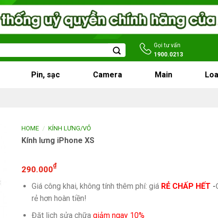
Gọi tư vấn
1900.0213
Pin, sạc
Camera
Main
Loa
/
HOME
KÍNH LƯNG/VỎ
Kính lưng iPhone XS
₫
290.000
Giá công khai, không tính thêm phí: giá
RẺ CHẤP HẾT
-
rẻ hơn hoàn tiền!
Đặt lịch sửa chữa
giảm ngay 10%