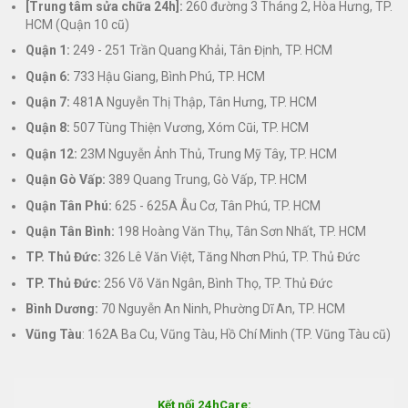
[Trung tâm sửa chữa 24h]:
260 đường 3 Tháng 2, Hòa Hưng, TP.
HCM (Quận 10 cũ)
Quận 1:
249 - 251 Trần Quang Khải, Tân Định, TP. HCM
Quận 6:
733 Hậu Giang, Bình Phú, TP. HCM
Quận 7:
481A Nguyễn Thị Thập, Tân Hưng, TP. HCM
Quận 8:
507 Tùng Thiện Vương, Xóm Cũi, TP. HCM
Quận 12:
23M Nguyễn Ảnh Thủ, Trung Mỹ Tây, TP. HCM
Quận Gò Vấp:
389 Quang Trung, Gò Vấp, TP. HCM
Quận Tân Phú:
625 - 625A Âu Cơ, Tân Phú, TP. HCM
Quận Tân Bình:
198 Hoàng Văn Thụ, Tân Sơn Nhất, TP. HCM
TP. Thủ Đức:
326 Lê Văn Việt, Tăng Nhơn Phú, TP. Thủ Đức
TP. Thủ Đức:
256 Võ Văn Ngân, Bình Thọ, TP. Thủ Đức
Bình Dương:
70 Nguyễn An Ninh, Phường Dĩ An, TP. HCM
Vũng Tàu
: 162A Ba Cu, Vũng Tàu, Hồ Chí Minh (TP. Vũng Tàu cũ)
Kết nối 24hCare: