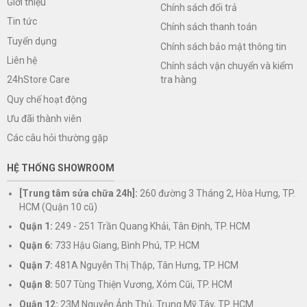
Giới thiệu
Chính sách đổi trả
Tin tức
Chính sách thanh toán
Tuyển dụng
Chính sách bảo mật thông tin
Liên hệ
Chính sách vận chuyển và kiểm
tra hàng
24hStore Care
Quy chế hoạt động
Ưu đãi thành viên
Các câu hỏi thường gặp
HỆ THỐNG SHOWROOM
[Trung tâm sửa chữa 24h]:
260 đường 3 Tháng 2, Hòa Hưng, TP.
HCM (Quận 10 cũ)
Quận 1:
249 - 251 Trần Quang Khải, Tân Định, TP. HCM
Quận 6:
733 Hậu Giang, Bình Phú, TP. HCM
Quận 7:
481A Nguyễn Thị Thập, Tân Hưng, TP. HCM
Quận 8:
507 Tùng Thiện Vương, Xóm Cũi, TP. HCM
Quận 12:
23M Nguyễn Ảnh Thủ, Trung Mỹ Tây, TP. HCM