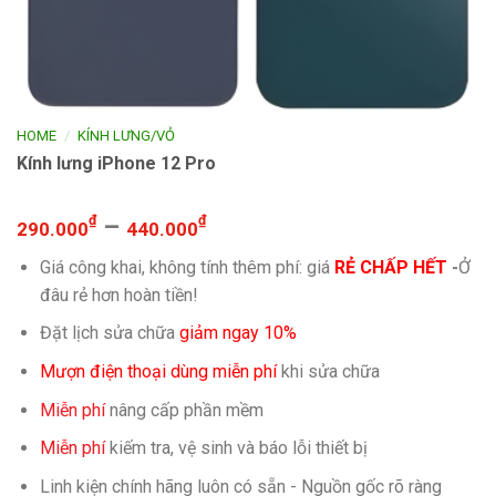
/
HOME
KÍNH LƯNG/VỎ
Kính lưng iPhone 12 Pro
₫
–
₫
290.000
440.000
Giá công khai, không tính thêm phí: giá
RẺ CHẤP HẾT
-
Ở
đâu rẻ hơn hoàn tiền!
Đặt lịch sửa chữa
giảm ngay 10%
Mượn điện thoại dùng miễn phí
khi sửa chữa
Miễn phí
nâng cấp phần mềm
Miễn phí
kiếm tra, vệ sinh và báo lỗi thiết bị
Linh kiện chính hãng luôn có sẵn - Nguồn gốc rõ ràng