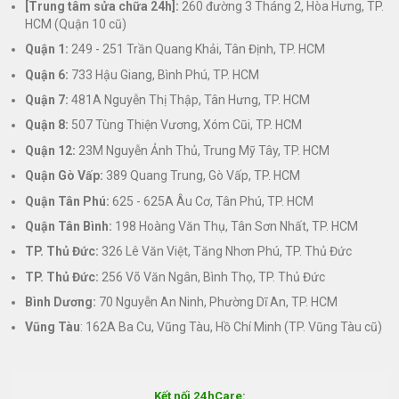
[Trung tâm sửa chữa 24h]:
260 đường 3 Tháng 2, Hòa Hưng, TP.
HCM (Quận 10 cũ)
Quận 1:
249 - 251 Trần Quang Khải, Tân Định, TP. HCM
Quận 6:
733 Hậu Giang, Bình Phú, TP. HCM
Quận 7:
481A Nguyễn Thị Thập, Tân Hưng, TP. HCM
Quận 8:
507 Tùng Thiện Vương, Xóm Cũi, TP. HCM
Quận 12:
23M Nguyễn Ảnh Thủ, Trung Mỹ Tây, TP. HCM
Quận Gò Vấp:
389 Quang Trung, Gò Vấp, TP. HCM
Quận Tân Phú:
625 - 625A Âu Cơ, Tân Phú, TP. HCM
Quận Tân Bình:
198 Hoàng Văn Thụ, Tân Sơn Nhất, TP. HCM
TP. Thủ Đức:
326 Lê Văn Việt, Tăng Nhơn Phú, TP. Thủ Đức
TP. Thủ Đức:
256 Võ Văn Ngân, Bình Thọ, TP. Thủ Đức
Bình Dương:
70 Nguyễn An Ninh, Phường Dĩ An, TP. HCM
Vũng Tàu
: 162A Ba Cu, Vũng Tàu, Hồ Chí Minh (TP. Vũng Tàu cũ)
Kết nối 24hCare: