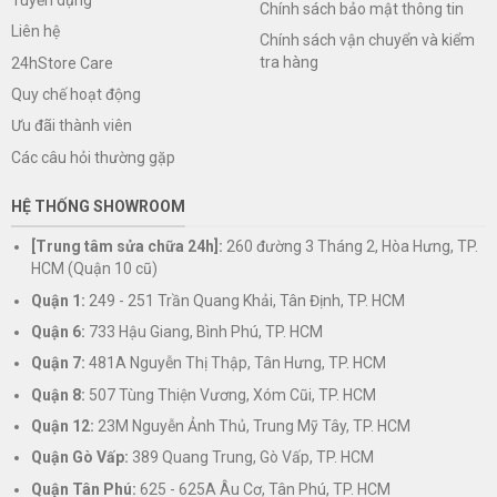
Chính sách bảo mật thông tin
Liên hệ
Chính sách vận chuyển và kiểm
tra hàng
24hStore Care
Quy chế hoạt động
Ưu đãi thành viên
Các câu hỏi thường gặp
HỆ THỐNG SHOWROOM
[Trung tâm sửa chữa 24h]:
260 đường 3 Tháng 2, Hòa Hưng, TP.
HCM (Quận 10 cũ)
Quận 1:
249 - 251 Trần Quang Khải, Tân Định, TP. HCM
Quận 6:
733 Hậu Giang, Bình Phú, TP. HCM
Quận 7:
481A Nguyễn Thị Thập, Tân Hưng, TP. HCM
Quận 8:
507 Tùng Thiện Vương, Xóm Cũi, TP. HCM
Quận 12:
23M Nguyễn Ảnh Thủ, Trung Mỹ Tây, TP. HCM
Quận Gò Vấp:
389 Quang Trung, Gò Vấp, TP. HCM
Quận Tân Phú:
625 - 625A Âu Cơ, Tân Phú, TP. HCM