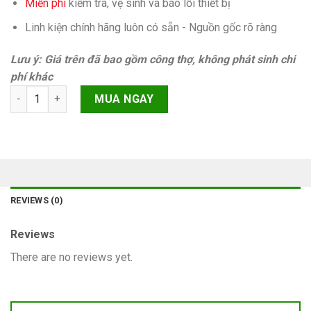
Miễn phí
kiếm tra, vệ sinh và báo lỗi thiết bị
Linh kiện chính hãng luôn có sẵn - Nguồn gốc rõ ràng
Lưu ý: Giá trên đã bao gồm công thợ, không phát sinh chi
phí khác
Không sóng mất imei (main ) iPhone 8 Plus Chính hãng quanti
MUA NGAY
REVIEWS (0)
Reviews
There are no reviews yet.