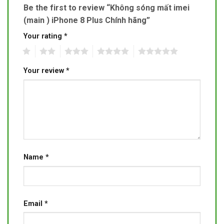
Be the first to review “Không sóng mất imei
(main ) iPhone 8 Plus Chính hãng”
Your rating
*
1
2
3
4
5
Your review
*
Name
*
Email
*