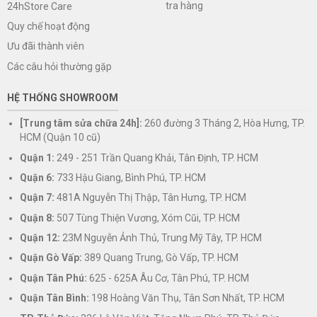
tra hàng
24hStore Care
Quy chế hoạt động
Ưu đãi thành viên
Các câu hỏi thường gặp
HỆ THỐNG SHOWROOM
[Trung tâm sửa chữa 24h]:
260 đường 3 Tháng 2, Hòa Hưng, TP.
HCM (Quận 10 cũ)
Quận 1:
249 - 251 Trần Quang Khải, Tân Định, TP. HCM
Quận 6:
733 Hậu Giang, Bình Phú, TP. HCM
Quận 7:
481A Nguyễn Thị Thập, Tân Hưng, TP. HCM
Quận 8:
507 Tùng Thiện Vương, Xóm Cũi, TP. HCM
Quận 12:
23M Nguyễn Ảnh Thủ, Trung Mỹ Tây, TP. HCM
Quận Gò Vấp:
389 Quang Trung, Gò Vấp, TP. HCM
Quận Tân Phú:
625 - 625A Âu Cơ, Tân Phú, TP. HCM
Quận Tân Bình:
198 Hoàng Văn Thụ, Tân Sơn Nhất, TP. HCM