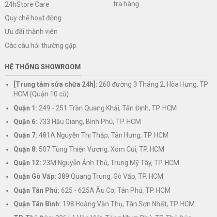
tra hàng
24hStore Care
Quy chế hoạt động
Ưu đãi thành viên
Các câu hỏi thường gặp
HỆ THỐNG SHOWROOM
[Trung tâm sửa chữa 24h]:
260 đường 3 Tháng 2, Hòa Hưng, TP.
HCM (Quận 10 cũ)
Quận 1:
249 - 251 Trần Quang Khải, Tân Định, TP. HCM
Quận 6:
733 Hậu Giang, Bình Phú, TP. HCM
Quận 7:
481A Nguyễn Thị Thập, Tân Hưng, TP. HCM
Quận 8:
507 Tùng Thiện Vương, Xóm Cũi, TP. HCM
Quận 12:
23M Nguyễn Ảnh Thủ, Trung Mỹ Tây, TP. HCM
Quận Gò Vấp:
389 Quang Trung, Gò Vấp, TP. HCM
Quận Tân Phú:
625 - 625A Âu Cơ, Tân Phú, TP. HCM
Quận Tân Bình:
198 Hoàng Văn Thụ, Tân Sơn Nhất, TP. HCM