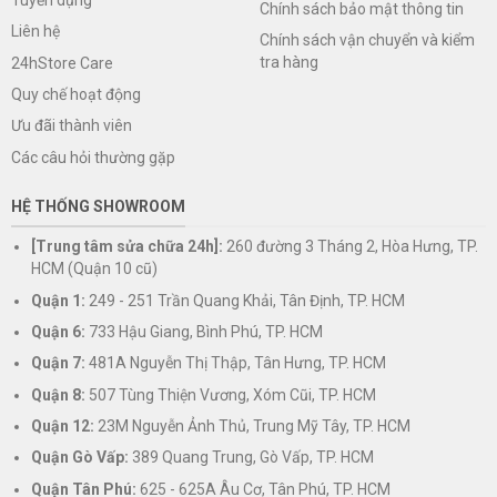
Chính sách bảo mật thông tin
Liên hệ
Chính sách vận chuyển và kiểm
tra hàng
24hStore Care
Quy chế hoạt động
Ưu đãi thành viên
Các câu hỏi thường gặp
HỆ THỐNG SHOWROOM
[Trung tâm sửa chữa 24h]:
260 đường 3 Tháng 2, Hòa Hưng, TP.
HCM (Quận 10 cũ)
Quận 1:
249 - 251 Trần Quang Khải, Tân Định, TP. HCM
Quận 6:
733 Hậu Giang, Bình Phú, TP. HCM
Quận 7:
481A Nguyễn Thị Thập, Tân Hưng, TP. HCM
Quận 8:
507 Tùng Thiện Vương, Xóm Cũi, TP. HCM
Quận 12:
23M Nguyễn Ảnh Thủ, Trung Mỹ Tây, TP. HCM
Quận Gò Vấp:
389 Quang Trung, Gò Vấp, TP. HCM
Quận Tân Phú:
625 - 625A Âu Cơ, Tân Phú, TP. HCM