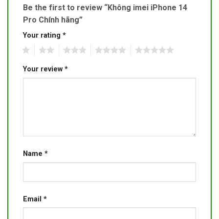
Be the first to review “Không imei iPhone 14
Pro Chính hãng”
Your rating
*
1
2
3
4
5
Your review
*
Name
*
Email
*